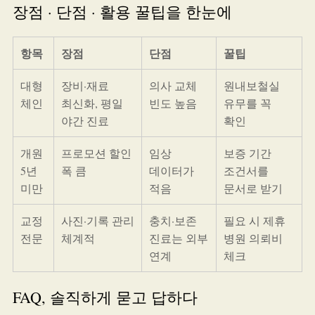
장점 · 단점 · 활용 꿀팁을 한눈에
항목
장점
단점
꿀팁
대형
장비·재료
의사 교체
원내보철실
체인
최신화, 평일
빈도 높음
유무를 꼭
야간 진료
확인
개원
프로모션 할인
임상
보증 기간
5년
폭 큼
데이터가
조건서를
미만
적음
문서로 받기
교정
사진·기록 관리
충치·보존
필요 시 제휴
전문
체계적
진료는 외부
병원 의뢰비
연계
체크
FAQ, 솔직하게 묻고 답하다