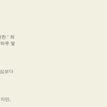
한.” 최
 하루 몇
안심보다
했지만,