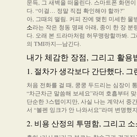
문득, 그 새벽을 떠올린다. 스마트폰 화면이
다. “이걸… 정말 직접 확인해야 할까?”
아, 그때의 떨림. 커피 잔에 맺힌 미세한 
소
라는 작은 청동 명패 아래, 종이 한 장 
다. 오래 본 드라마처럼 허무맹랑할까봐. 그
의 TMI까지—남긴다.
내가 체감한 장점, 그리고 활용법
1. 절차가 생각보다 간단했다, 
처음 전화를 걸 때, 쿵쿵 두드리는 심장이
“차근차근 말씀해 보세요”라며 호흡부터 
단순한 3스텝이지만, 사실 나는 계약서 중
서 “볼펜 잉크가 안 나와서요”라며 변명했지
2. 비용 산정의 투명함, 그리고 