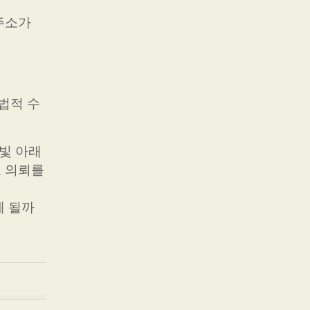
 주소가
법적 수
불빛 아래
도 의뢰를
게 될까