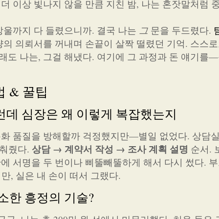
 더 이상 빛나지 않을 만큼 지친 밤, 나는 혼잣말처럼
물방울까지 다 들렸으니까. 결국 나는
그
문을 두드렸다.
분량의 의뢰서를 꺼내며 손끝이 살짝 떨렸던 기억. 스스
래도 나는, 그걸 해냈다. 여기에 그 과정과 돈 얘기를—
 & 꿀팁
그런데 심장은 왜 이렇게 복잡했는지
 통화 품질을 방해할까 걱정했지만—별일 없었다. 상담
상담 → 계약서 작성 → 조사 계획 설명
맞춰줬다.
순서. 
간에 서명을 두 번이나 삐뚤빼뚤하게 해서 다시 썼다. 
만, 실은 내 손이 떠서 그랬다.
소소한 흥정의 기술?