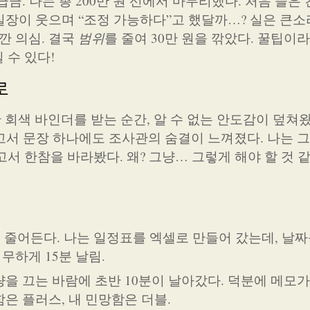
금. 나는 총 200만 원 선에서 마무리했다. 처음 들은
 실장이 웃으며 “조정 가능하다”고 했달까…? 실은 큰소
잠깐 의심. 결국
범위
를 줄여 30만 원을 깎았다. 꿀팁이라
 수 있다!
로
 회색 바인더를 받는 순간, 알 수 없는 안도감이 덮쳐왔
보고서 문장 하나에도 조사관의 숨결이 느껴졌다. 나는 
서 한참을 바라봤다. 왜? 그냥… 그렇게 해야 할 것 같
% 줄어든다. 나는 일정표를 엑셀로 만들어 갔는데, 날
무하게 15분 날림.
을 끄는 바람에 초반 10분이 날아갔다. 덕분에 메모
은 플러스, 내 민망함은 더블.