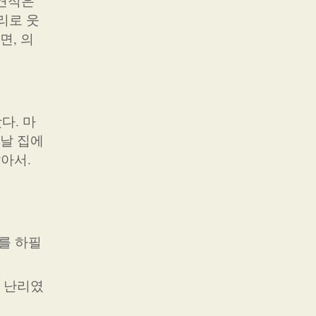
 견적은
리로 웃
면, 의
다. 마
그날 집에
아서.
짜를 하필
가 난리였