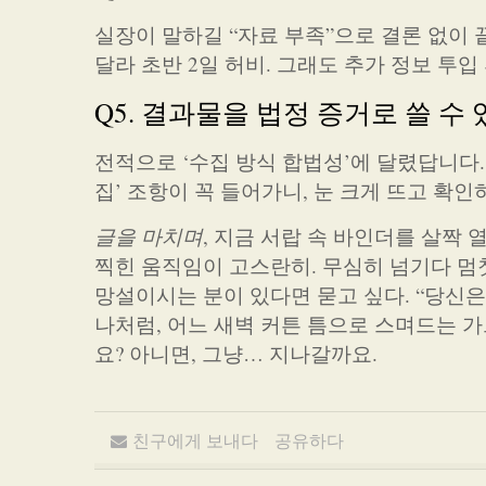
실장이 말하길 “자료 부족”으로 결론 없이 
달라 초반 2일 허비. 그래도 추가 정보 투입 
Q5. 결과물을 법정 증거로 쓸 수
전적으로 ‘수집 방식 합법성’에 달렸답니다.
집’ 조항이 꼭 들어가니, 눈 크게 뜨고 확인하
글을 마치며
, 지금 서랍 속 바인더를 살짝
찍힌 움직임이 고스란히. 무심히 넘기다 멈
망설이시는 분이 있다면 묻고 싶다. “당신은
나처럼, 어느 새벽 커튼 틈으로 스며드는 
요? 아니면, 그냥… 지나갈까요.
친구에게 보내다
공유하다