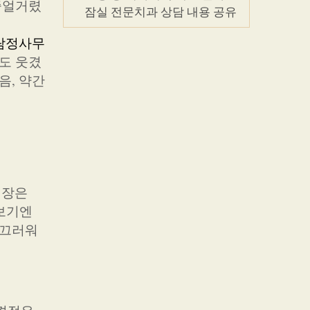
 중얼거렸
잠실 전문치과 상담 내용 공유
탐정사무
로도 웃겼
음, 약간
실장은
보기엔
부끄러워