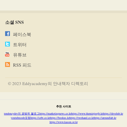
소셜 SNS
페이스북
트위터
유튜브
RSS 피드
© 2023 Eddyacademy의 안내책자 디렉토리
추천 사이트
tendencydev의 광범위 블로그
https://marketingnews.co.kr
https://www.theminjoojb.kr
https://develub.kr
youtubecode포럼
https://cebt.co.kr
https://bookus.kr
https://twohand.co.kr
https://aroundlab.kr
https://www.kassm.or.kr