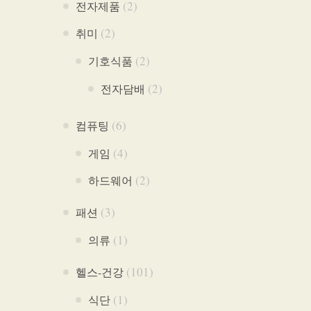
(2)
전자제품
(2)
취미
(2)
기호식품
(2)
전자담배
(6)
컴퓨팅
(4)
게임
(2)
하드웨어
(3)
패션
(1)
의류
(101)
헬스-건강
(1)
식단