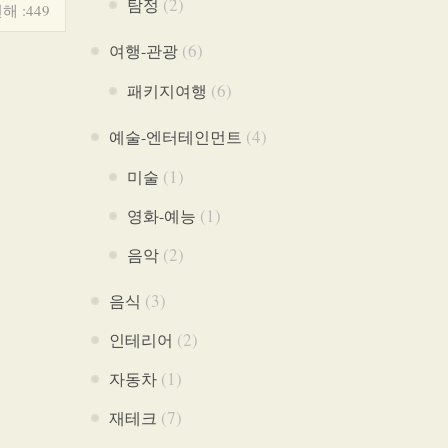
(2)
탐정
해 :449
(6)
여행-관광
(6)
패키지여행
(4)
예술-엔터테인먼트
(1)
미술
(1)
영화-예능
(2)
음악
(3)
음식
(2)
인테리어
(1)
자동차
(7)
재테크