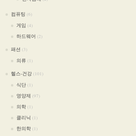
컴퓨팅
(6)
게임
(4)
하드웨어
(2)
패션
(3)
의류
(1)
헬스-건강
(101)
식단
(1)
영양제
(97)
의학
(1)
클리닉
(1)
한의학
(1)